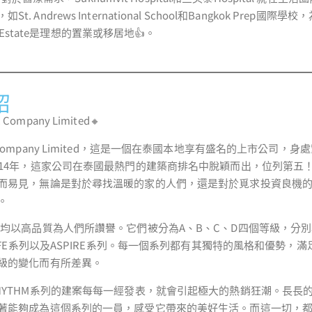
如St. Andrews International School和Bangkok Prep
ai Estate是理想的置業或移居地👍。
紹
ic Company Limited🔸
Public Company Limited，這是一個在泰國本地享有盛名的上市公
014年，這家公司在泰國最熱門的建築商排名中脫穎而出，位列第五！
而易見，無論是對於尋找溫暖的家的人們，還是對於覓求投資良機
。
均以高品質為人們所讚譽。它們被分為A、B、C、D四個等級，分別為TH
LIFE系列以及ASPIRE系列。每一個系列都有其獨特的風格和優勢，
級的變化而有所差異。
HYTHM系列的建案每每一經發表，就會引起極大的熱銷狂潮。長長
著能夠成為這個系列的一員，感受它帶來的美好生活。而這一切，都