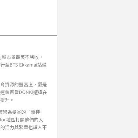
。這裡的城市景觀美不勝收，
TS Ekkamai站僅
教育資源的豐富度，還是
鎖百貨DONKI選擇在
大提升。
也被譽為曼谷的“蘭桂
lor地區打開他們的大
它的活力與繁華也讓人不