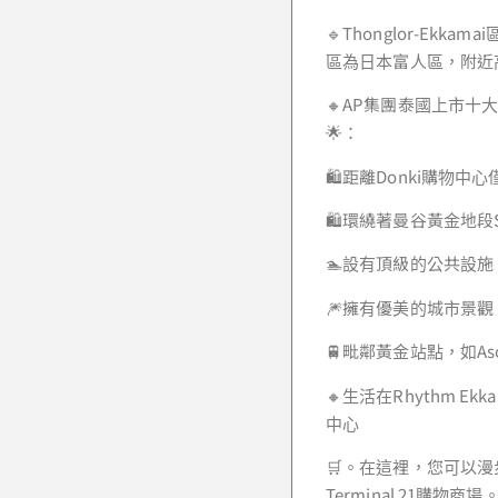
🔹Thonglor-Ek
區為日本富人區，附近
🔸AP集團泰國上市十大建
🌟：
🛍️距離Donki購物
🛍️環繞著曼谷黃金地段
🏊設有頂級的公共設
🎆擁有優美的城市景觀
🚆毗鄰黃金站點，如Asok
🔸生活在Rhythm Ekkam
中心
🛒。在這裡，您可以漫步前往D
Terminal 21購物商