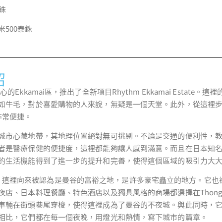
銖
平米500泰銖
紹
的Ekkamai區，推出了全新項目Rhythm Ekkamai Estate
牛毛，對於喜愛購物的人來說，無疑是一個天堂。此外，從這裡步行至B
非常便捷。
城市心藏地帶，其地理位置絕對無可挑剔。不論是交通的便利性，
者是醫療保健的便捷度，這裡都能夠讓人感到滿意。而且在日本知名連
的生活機能得到了進一步的提升和完善，使得這個區域的吸引力大
kamai區，這裡向來被認為是曼谷的富裕之地，是許多豪宅矗立的地方。它
店、日本料理餐廳、特色酒店以及獨具風格的商場都選擇在Thong
車輛在街頭巷尾穿梭，使得這裡成為了曼谷的不夜城。與此同時，
相比，它們都在每一個夜晚，用燈光和熱情，寫下城市的篇章。