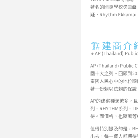
著名的國際學校🧑🏻‍🏫，
疑，Rhythm Ekkam
🏗️建商介
🔸AP (Thailand) Publ
AP (Thailand) 
國十大之列。回顧到2
泰國人民心中的地位顯
著一份賴以信賴的保證
AP的建案種類繁多，且
列、RHYTHM系列、
待。而價格，也隨著等
值得特別提及的是，R
出去，每一個人都期待