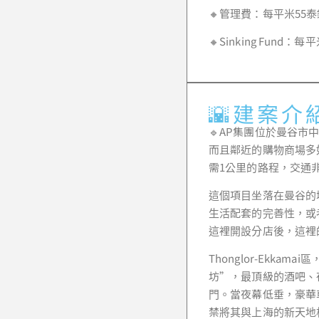
🔸管理費：每平米55泰
🔸Sinking Fund：每
🌇建案介
🔹AP集團位於曼谷市中心
而且鄰近的購物商場多如
需1公里的路程，交通
這個項目坐落在曼谷的
生活配套的完善性，或
這裡開設分店後，這裡
Thonglor-Ek
坊”，最頂級的酒吧、夜
門。當夜幕低垂，豪華
禁將其與上海的新天地