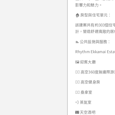
影響力和魅力。
🏠 房型與住宅單元：
該建案共有約303個住
計，營造舒適寬敞的居
🏊 公共設施與服務：
Rhythm Ekkama
🖼️ 迎賓大廳
🏊‍♂️ 高空360度無邊際
🏋️‍♀️ 高空健身房
🧖‍♀️ 桑拿室
💨 蒸氣室
🌃 天空酒吧