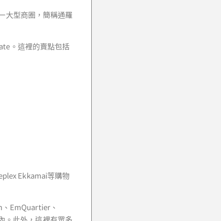
ai為一大型商圈，簡稱通羅
state。這裡的賣點包括
eplex Ekkamai等購物
、EmQuartier、
在生活圈內。此外，這裡有眾多