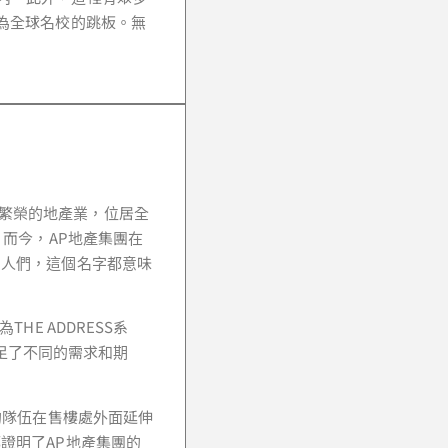
國際學校，為全球名校的跳板。無
司，身處繁榮的地產業，位居全
而今，AP地產集團在
的人們，這個名字都意味
E ADDRESS系
滿足了不同的需求和期
的隊伍在售樓處外面延伸
證明了AP地產集團的